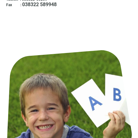
038322 589948
Fax :