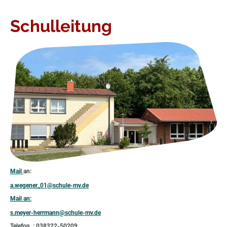
Schulleitung
Mail
an:
a.wegener_01@schule-mv.de
Mail an:
s.meyer-herrmann@schule-mv.de
Telefon : 038322-50209